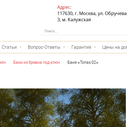
Адрес:
117630, г. Москва, ул. Обручева, 
3, м. Калужская
Статьи
Вопрос-Ответы
Гарантия
Цены на до
люч
Бани из бревна под ключ
Баня «Топаз 02»