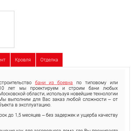
ент
Кровля
Отделка
строительство
бани из бревна
по типовому или
е 10 лет мы проектируем и строим бани любых
Московской области, используя новейшие технологии
 Мы выполним для Вас заказ любой сложности – от
бъекта в эксплуатацию.
ок до 1,5 месяцев – без задержек и ущерба качеству
ешение как для загородного дома, где Вы проживаете