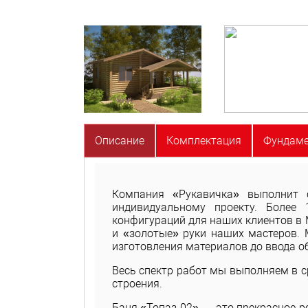
Описание
Комплектация
Фундам
Компания «Рукавичка» выполнит 
индивидуальному проекту. Боле
конфигураций для наших клиентов в 
и «золотые» руки наших мастеров.
изготовления материалов до ввода о
Весь спектр работ мы выполняем в ср
строения.
Баня «Топаз 02» — это прекрасное р